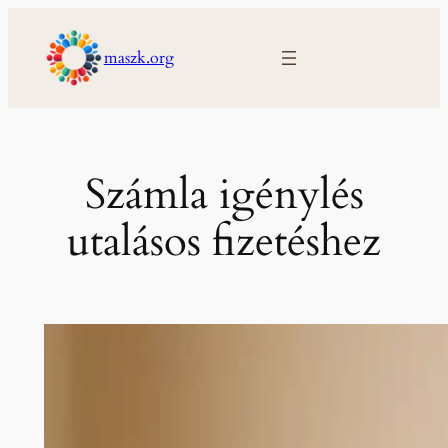
Ugrás
a
maszk.org
tartalomhoz
Számla igénylés
utalásos fizetéshez