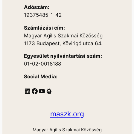
Adószám:
19375485-1-42
Számlázási cím:
Magyar Agilis Szakmai Közösség
1173 Budapest, Kövirigó utca 64.
Egyesület nyilvántartási szám:
01-02-0018188
Social Media:
LinkedIn
Facebook
YouTube
Meetup
maszk.org
Magyar Agilis Szakmai Közösség