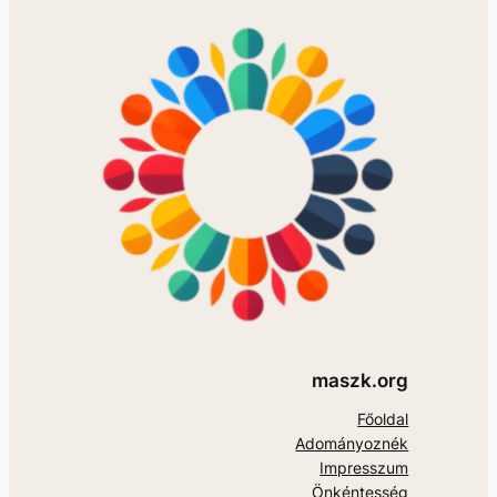
maszk.org
Főoldal
Adományoznék
Impresszum
Önkéntesség